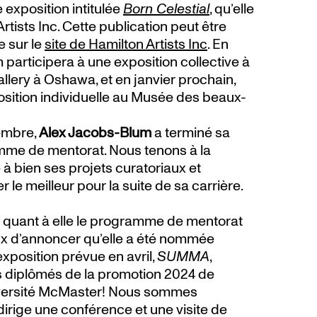
 exposition intitulée
Born Celestial
, qu’elle
rtists Inc. Cette publication peut être
e sur le
site de Hamilton Artists Inc
. En
articipera à une exposition collective à
llery à Oshawa, et en janvier prochain,
osition individuelle au Musée des beaux-
tembre,
Alex Jacobs-Blum
a terminé sa
mme de mentorat. Nous tenons à la
 à bien ses projets curatoriaux et
er le meilleur pour la suite de sa carrière.
 quant à elle le programme de mentorat
 d’annoncer qu’elle a été nommée
xposition prévue en avril,
SUMMA
,
es diplômés de la promotion 2024 de
niversité McMaster! Nous sommes
dirige une conférence et une visite de