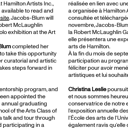
 Hamilton Artists Inc.,
réalisée en lien avec une
s available to read and
a organisée à Hamilton A
site
. Jacobs-Blum will
consultée et téléchargé
Robert McLaughlin
novembre, Jacobs-Blum p
lo exhibition at the Art
la Robert McLaughlin Ga
elle présentera une exp
Blum
completed her
arts de Hamilton.
o take this opportunity
À la fin du mois de sep
r curatorial and artistic
participation au progra
takes steps forward in
féliciter pour avoir mené
artistiques et lui souhait
 mentorship program, and
Christina Leslie
poursuit
 been appointed the
et nous sommes heureux
he annual graduating
conservatrice de notre e
ool of the Arts Class of
l’exposition annuelle d
a talk and tour through
l’École des arts de l’U
 participating in a
également ravis qu’elle 