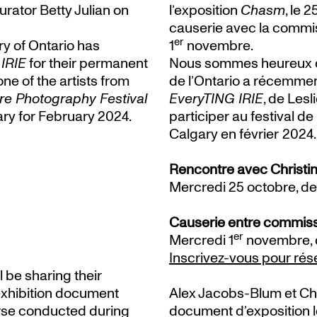
urator Betty Julian on
l’exposition
Chasm
, le 
causerie avec la commissa
er
ry of Ontario has
1
novembre.
IRIE
for their permanent
Nous sommes heureux d
ne of the artists from
de l’Ontario a récemment
re Photography Festival
EveryTING IRIE
, de Lesl
ary for February 2024.
participer au festival 
Calgary en février 2024.
Rencontre avec Christin
Mercredi 25 octobre, de 
Causerie entre commiss
er
Mercredi 1
novembre, d
Inscrivez-vous pour rés
 be sharing their
 exhibition document
Alex Jacobs-Blum et Chr
rse conducted during
document d’exposition l